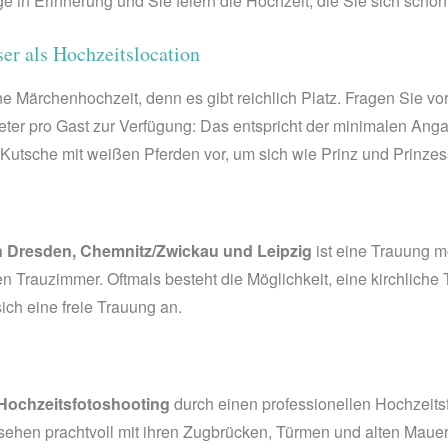
ge in Erinnerung und Sie feiern die Hochzeit, die Sie sich sch
er als Hochzeitslocation
ne Märchenhochzeit, denn es gibt reichlich Platz. Fragen Sie vor
ter pro Gast zur Verfügung: Das entspricht der minimalen Anga
r Kutsche mit weißen Pferden vor, um sich wie Prinz und Prinzes
 Dresden, Chemnitz/Zwickau und Leipzig
ist eine Trauung m
Trauzimmer. Oftmals besteht die Möglichkeit, eine kirchliche Tr
ich eine freie Trauung an.
 Hochzeitsfotoshooting
durch einen professionellen Hochzeitsf
sehen prachtvoll mit ihren Zugbrücken, Türmen und alten Mauern