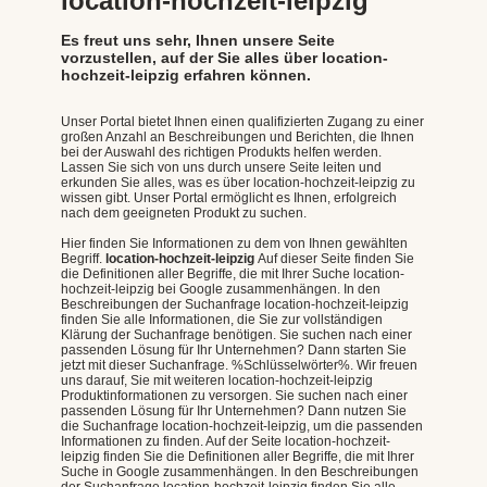
location-hochzeit-leipzig
Es freut uns sehr, Ihnen unsere Seite
vorzustellen, auf der Sie alles über location-
hochzeit-leipzig erfahren können.
Unser Portal bietet Ihnen einen qualifizierten Zugang zu einer
großen Anzahl an Beschreibungen und Berichten, die Ihnen
bei der Auswahl des richtigen Produkts helfen werden.
Lassen Sie sich von uns durch unsere Seite leiten und
erkunden Sie alles, was es über location-hochzeit-leipzig zu
wissen gibt. Unser Portal ermöglicht es Ihnen, erfolgreich
nach dem geeigneten Produkt zu suchen.
Hier finden Sie Informationen zu dem von Ihnen gewählten
Begriff.
location-hochzeit-leipzig
Auf dieser Seite finden Sie
die Definitionen aller Begriffe, die mit Ihrer Suche location-
hochzeit-leipzig bei Google zusammenhängen. In den
Beschreibungen der Suchanfrage location-hochzeit-leipzig
finden Sie alle Informationen, die Sie zur vollständigen
Klärung der Suchanfrage benötigen. Sie suchen nach einer
passenden Lösung für Ihr Unternehmen? Dann starten Sie
jetzt mit dieser Suchanfrage. %Schlüsselwörter%. Wir freuen
uns darauf, Sie mit weiteren location-hochzeit-leipzig
Produktinformationen zu versorgen. Sie suchen nach einer
passenden Lösung für Ihr Unternehmen? Dann nutzen Sie
die Suchanfrage location-hochzeit-leipzig, um die passenden
Informationen zu finden. Auf der Seite location-hochzeit-
leipzig finden Sie die Definitionen aller Begriffe, die mit Ihrer
Suche in Google zusammenhängen. In den Beschreibungen
der Suchanfrage location-hochzeit-leipzig finden Sie alle