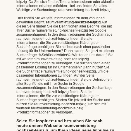
leipzig. Da Sie sich für das Thema interessieren oder aktuelle
Informationen erhalten möchten - bei uns finden Sie alles
Wichtige zur Suchanfrage raumvermietung-hochzeit-leipzig .
Hier finden Sie weitere Informationen zu dem von Ihnen
gewählten Begriff.
raumvermietung-hochzeit-leipzig
Auf
dieser Seite finden Sie die Definitionen aller Begriffe, die mit
Ihrer Suche raumvermietung-hochzeit-leipzig bei Google
zusammenhängen. In den Beschreibungen der Suchanfrage
raumvermietung-hochzeit-leipzig finden Sie alle
Informationen, die Sie zur vollständigen Klärung der
Suchanfrage benötigen. Sie suchen nach einer passenden
Lösung für Ihr Unternehmen? Dann starten Sie jetzt mit dieser
Suchanfrage. %Schlüsselwörter%. Wir freuen uns darauf, Sie
mit weiteren raumvermietung-hochzeit-leipzig
Produktinformationen zu versorgen. Sie suchen nach einer
passenden Lösung für Ihr Unternehmen? Dann nutzen Sie
die Suchanfrage raumvermietung-hochzeit-leipzig, um die
passenden Informationen zu finden. Auf der Seite
raumvermietung-hochzeit-leipzig finden Sie die Definitionen
aller Begriffe, die mit Ihrer Suche in Google
zusammenhängen. In den Beschreibungen der Suchanfrage
raumvermietung-hochzeit-leipzig finden Sie alle
Informationen, die Sie zur vollständigen Klärung der
Suchanfrage benötigen. Starten Sie jetzt mit der Suche und
nutzen Sie raumvermietung-hochzeit-leipzig, um sich mit
weiteren raumvermietung-hochzeit-leipzig
Produktinformationen zu versorgen.
Seien Sie inspiriert und besuchen Sie noch
heute unsere Webseite raumvermietung-
hochzeit-leipzig, um Ihren Ideen neue Impulse zu