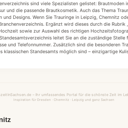
enverzeichnis sind viele Spezialisten gelistet: Brautmoden
isur und die passende Brautkosmetik. Auch das Thema Trauri
ien und Designs. Wenn Sie Trauringe in Leipzig, Chemnitz o
Branchenverzeichnis. Ergänzt wird dieses durch die Rubrik „
Hochzeit sowie zur Auswahl des richtigen Hochzeitsfotogra
Standesamtsverzeichnis leitet Sie an die zuständige Stelle 
sse und Telefonnummer. Zusätzlich sind die besonderen Tra
 klassischen Standesamts möglich sind – einzigartige Kulis
zeitInSachsen.de – Ihr umfassendes Portal für die schönste Zeit im Le
Inspiration für Dresden · Chemnitz · Leipzig und ganz Sachsen
nitz