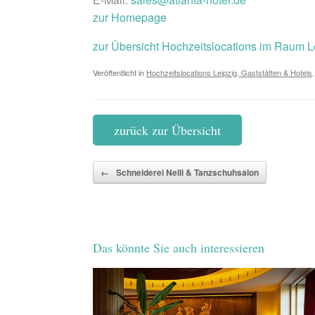
zur Homepage
zur Übersicht Hochzeitslocations im Raum L
Veröffentlicht in
Hochzeitslocations Leipzig, Gaststätten & Hotels
.
zurück zur Übersicht
Beitragsnavigation
←
Schneiderei Nelli & Tanzschuhsalon
Das könnte Sie auch interessieren