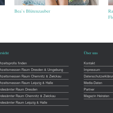
Bea`s Blütenzauber
Ra
Fl
rsicht
Über uns
zeitsprofis finden
Kontakt
hzeitsmessen Raum Dresden & Umgebung
Impressum
hzeitsmessen Raum Chemnitz & Zwickau
Datenschutzerkläru
hzeitsmessen Raum Leipzig & Halle
Media-Daten
ndesämter Raum Dresden
Partner
ndesämter Raum Chemnitz & Zwickau
Magazin Heiraten
ndesämter Raum Leipzig & Halle