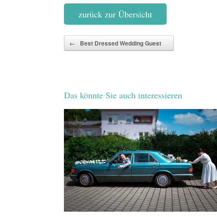
zurück zur Übersicht
Beitragsnavigation
←
Best Dressed Wedding Guest
Das könnte Sie auch interessieren