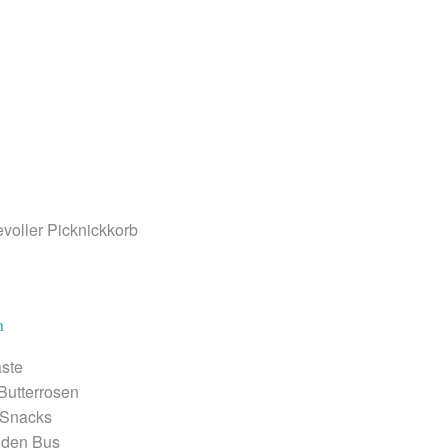
voller Picknickkorb
n
äste
 Butterrosen
n Snacks
 den Bus