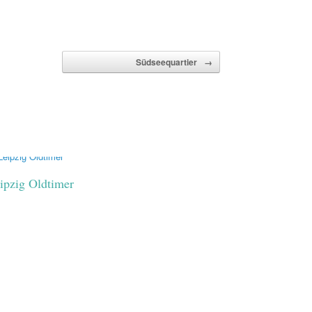
Südseequartier
→
ipzig Oldtimer