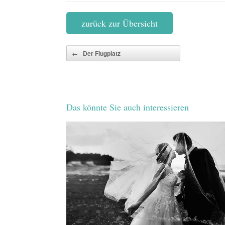
zurück zur Übersicht
Beitragsnavigation
←
Der Flugplatz
Das könnte Sie auch interessieren