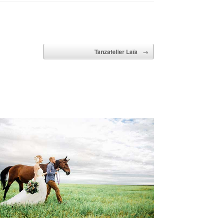
Tanzatelier Laïa
→