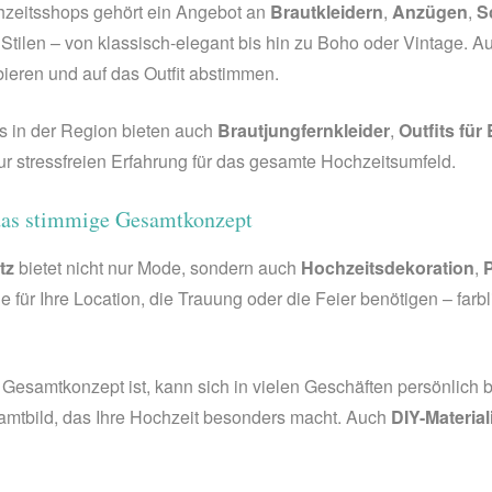
hzeitsshops gehört ein Angebot an
Brautkleidern
,
Anzügen
,
S
Stilen – von klassisch-elegant bis hin zu Boho oder Vintage. 
bieren und auf das Outfit abstimmen.
s in der Region bieten auch
Brautjungfernkleider
,
Outfits fü
ur stressfreien Erfahrung für das gesamte Hochzeitsumfeld.
 das stimmige Gesamtkonzept
tz
bietet nicht nur Mode, sondern auch
Hochzeitsdekoration
,
P
e für Ihre Location, die Trauung oder die Feier benötigen – farbl
 Gesamtkonzept ist, kann sich in vielen Geschäften persönlich
amtbild, das Ihre Hochzeit besonders macht. Auch
DIY-Material