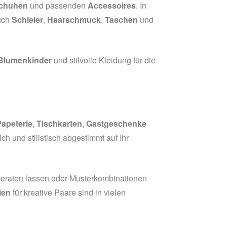
chuhen
und passenden
Accessoires
. In
Auch
Schleier
,
Haarschmuck
,
Taschen
und
r Blumenkinder
und stilvolle Kleidung für die
apeterie
,
Tischkarten
,
Gastgeschenke
ich und stilistisch abgestimmt auf Ihr
 beraten lassen oder Musterkombinationen
ien
für kreative Paare sind in vielen