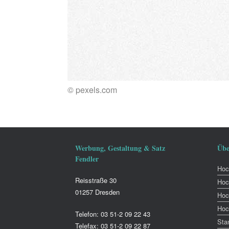
© pexels.com
Werbung, Gestaltung & Satz
Übe
Fendler
Hoch
Reisstraße 30
Hoc
01257 Dresden
Hoc
Hoc
Telefon: 03 51-2 09 22 43
Sta
Telefax: 03 51-2 09 22 87