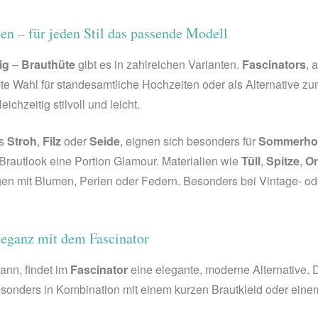
n – für jeden Stil das passende Modell
ig
–
Brauthüte
gibt es in zahlreichen Varianten.
Fascinators
, 
bte Wahl für standesamtliche Hochzeiten oder als Alternative zum
chzeitig stilvoll und leicht.
us
Stroh
,
Filz
oder
Seide
, eignen sich besonders für
Sommerhoc
Brautlook eine Portion Glamour. Materialien wie
Tüll
,
Spitze
,
O
gen mit Blumen, Perlen oder Federn. Besonders bei Vintage- oder
leganz mit dem Fascinator
ann, findet im
Fascinator
eine elegante, moderne Alternative. 
sonders in Kombination mit einem kurzen Brautkleid oder einem Z