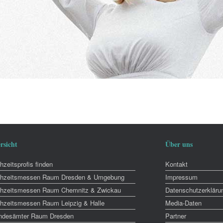
rsicht
Über uns
zeitsprofis finden
Kontakt
hzeitsmessen Raum Dresden & Umgebung
Impressum
hzeitsmessen Raum Chemnitz & Zwickau
Datenschutzerkläru
hzeitsmessen Raum Leipzig & Halle
Media-Daten
ndesämter Raum Dresden
Partner