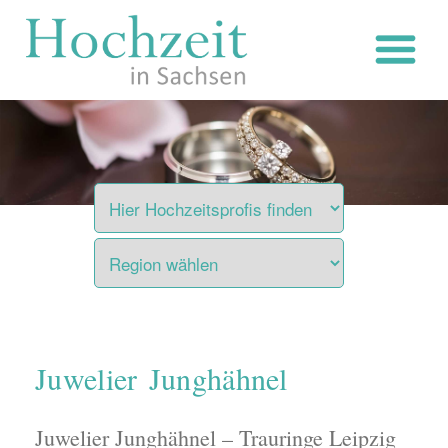
Zum
Inhalt
springen
Juwelier Junghähnel
Juwelier Junghähnel – Trauringe Leipzig