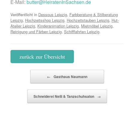
E-Mail:
butter@HeiratenInSachsen.de
Veröffentlicht in
Dessous Leipzig
,
Farbberatung & Stilberatung
Leipzig
,
Hochzeitsshop Leipzig
,
Hochzeitstauben Leipzig
,
Hut-
Atelier Leipzig
,
Kinderanimation Leipzig
,
Mietmöbel Leipzig
,
Reinigung und Färben Leipzig
,
Schifffahrten Leipzig
.
zurück zur Übersicht
Beitragsnavigation
←
Gasthaus Naumann
Schneiderei Nelli & Tanzschuhsalon
→