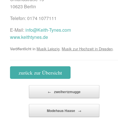
10623 Berlin
Telefon: 0174 1077111
E-Mail:
info@Keith-Tynes.com
www.keithtynes.de
Veröffentlicht in
Musik Leipzig
,
Musik zur Hochzeit in Dresden
.
zurück zur Übersicht
Beitragsnavigation
←
zweihertzmugge
Modehaus Haase
→