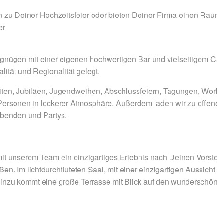
 ein zu Deiner Hochzeitsfeier oder bieten Deiner Firma einen 
er
rgnügen mit einer eigenen hochwertigen Bar und vielseitigem C
ität und Regionalität gelegt.
iten, Jubiläen, Jugendweihen, Abschlussfeiern, Tagungen, Wor
Personen in lockerer Atmosphäre. Außerdem laden wir zu offen
benden und Partys.
 unserem Team ein einzigartiges Erlebnis nach Deinen Vorstell
. Im lichtdurchfluteten Saal, mit einer einzigartigen Aussicht
inzu kommt eine große Terrasse mit Blick auf den wundersch