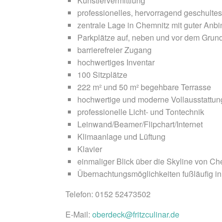
Künstlervermittlung
professionelles, hervorragend geschulte
zentrale Lage in Chemnitz mit guter Anb
Parkplätze auf, neben und vor dem Grun
barrierefreier Zugang
hochwertiges Inventar
100 Sitzplätze
222 m² und 50 m² begehbare Terrasse
hochwertige und moderne Vollausstattun
professionelle Licht- und Tontechnik
Leinwand/Beamer/Flipchart/Internet
Klimaanlage und Lüftung
Klavier
einmaliger Blick über die Skyline von Ch
Übernachtungsmöglichkeiten fußläufig i
Telefon: 0152 52473502
E-Mail:
oberdeck@fritzculinar.de