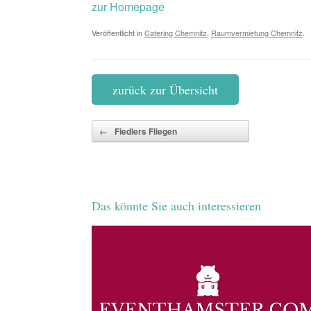
zur Homepage
Veröffentlicht in
Catering Chemnitz
,
Raumvermietung Chemnitz
.
zurück zur Übersicht
Beitragsnavigation
←
Fiedlers Fliegen
Das könnte Sie auch interessieren