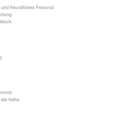
s und freundliches Personal
indung
dstück
g
emnitz
n der Nähe