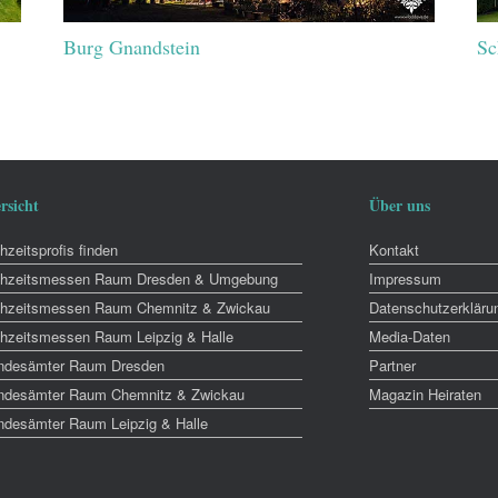
Burg Gnandstein
Sc
rsicht
Über uns
zeitsprofis finden
Kontakt
hzeitsmessen Raum Dresden & Umgebung
Impressum
hzeitsmessen Raum Chemnitz & Zwickau
Datenschutzerkläru
hzeitsmessen Raum Leipzig & Halle
Media-Daten
ndesämter Raum Dresden
Partner
ndesämter Raum Chemnitz & Zwickau
Magazin Heiraten
ndesämter Raum Leipzig & Halle