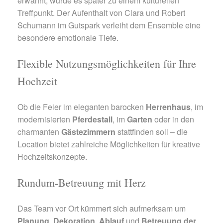
erwähnt, wurde es später zu einem kulturellen
Treffpunkt. Der Aufenthalt von Clara und Robert
Schumann im Gutspark verleiht dem Ensemble eine
besondere emotionale Tiefe.
Flexible Nutzungsmöglichkeiten für Ihre
Hochzeit
Ob die Feier im eleganten barocken
Herrenhaus
, im
modernisierten
Pferdestall
, im
Garten
oder in den
charmanten
Gästezimmern
stattfinden soll – die
Location bietet zahlreiche Möglichkeiten für kreative
Hochzeitskonzepte.
Rundum-Betreuung mit Herz
Das Team vor Ort kümmert sich aufmerksam um
Planung
,
Dekoration
,
Ablauf
und
Betreuung der