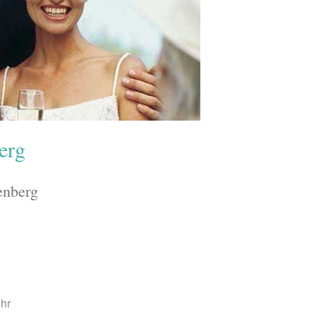
erg
enberg
Uhr