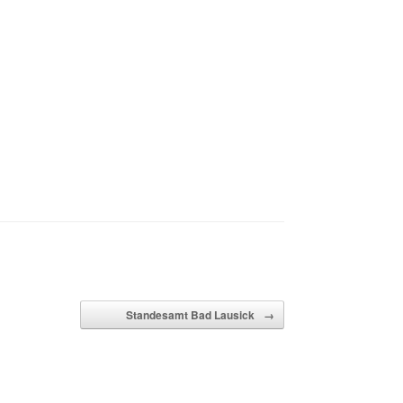
Standesamt Bad Lausick
→