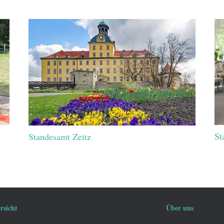
St
Standesamt Zeitz
rsicht
Über uns