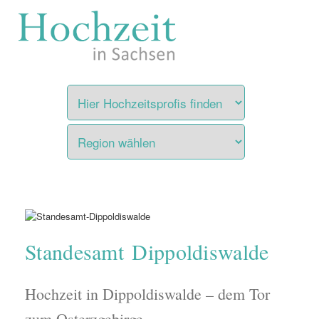
Zum
Inhalt
springen
Standesamt Dippoldiswalde
Hochzeit in Dippoldiswalde – dem Tor
zum Osterzgebirge