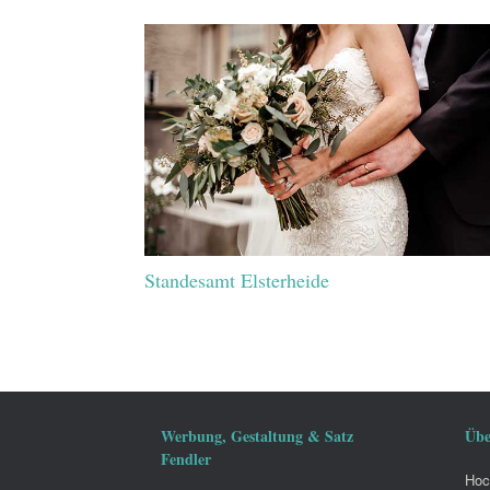
Standesamt Elsterheide
Werbung, Gestaltung & Satz
Übe
Fendler
Hoch