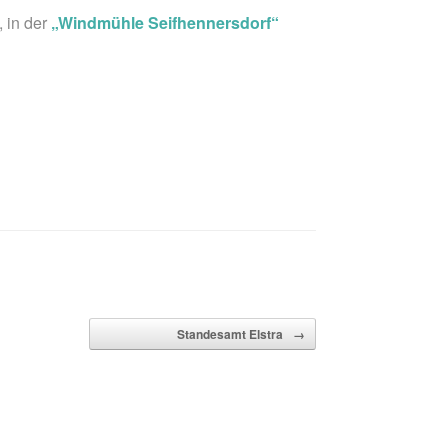
, in der
„Windmühle Seifhennersdorf“
Standesamt Elstra
→