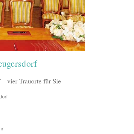
eugersdorf
– vier Trauorte für Sie
dorf
hr