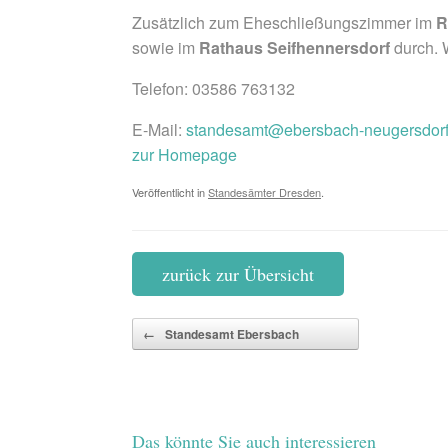
Zusätzlich zum Eheschließungszimmer im
R
sowie im
Rathaus Seifhennersdorf
durch. 
Telefon: 03586 763132
E-Mail:
standesamt@ebersbach-neugersdorf
zur Homepage
Veröffentlicht in
Standesämter Dresden
.
zurück zur Übersicht
Beitragsnavigation
←
Standesamt Ebersbach
Das könnte Sie auch interessieren