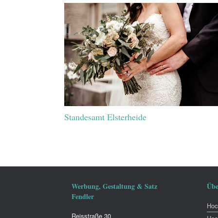
Standesamt Elsterheide
Werbung, Gestaltung & Satz
Übe
Fendler
Hoch
Reisstraße 30