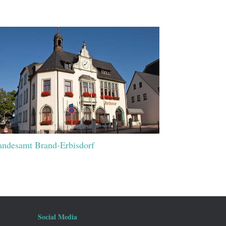
andesamt Brand-Erbisdorf
Social Media