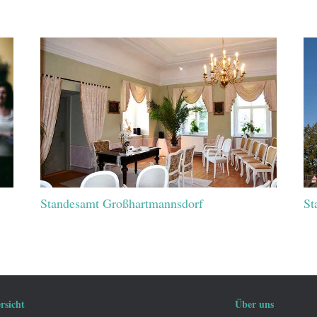
Standesamt Großhartmannsdorf
St
rsicht
Über uns