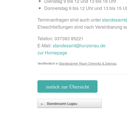
Dienstag 9 bis 12 und 13 bis 18 Uhr
Donnerstag 9 bis 12 Uhr und 13 bis 15 U
Terminanfragen sind auch unter
standesamt
Eheschließungen sind nach Vereinbarung a
Telefon: 037383 85221
E-Mail:
standesamt@lunzenau.de
zur Homepage
Veröffentlicht in
Standesämter Raum Chemnitz & Zwickau
.
zurück zur Übersicht
Beitragsnavigation
←
Standesamt Lugau