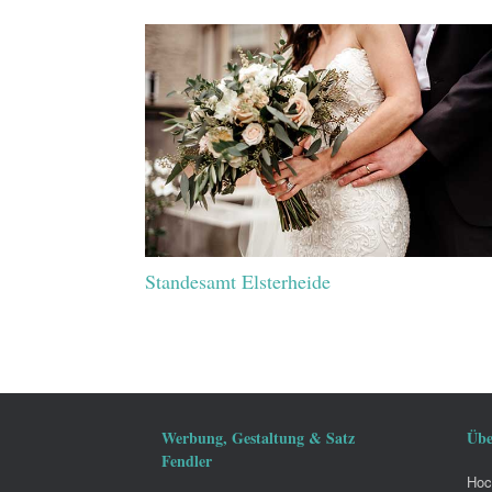
Standesamt Elsterheide
Werbung, Gestaltung & Satz
Übe
Fendler
Hoch