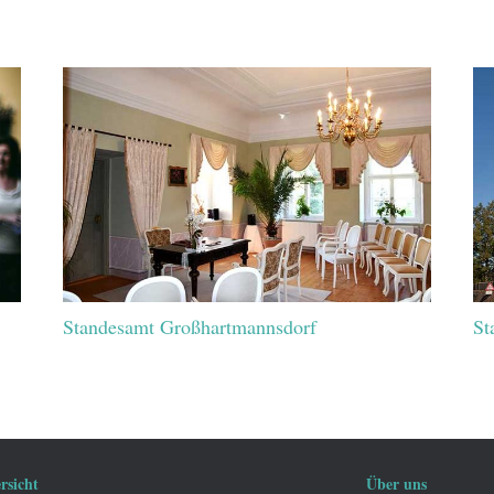
Standesamt Großhartmannsdorf
St
rsicht
Über uns