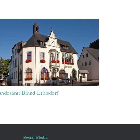
andesamt Brand-Erbisdorf
Social Media