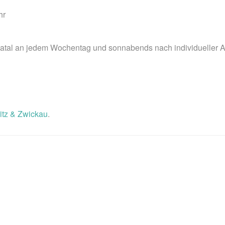
hr
tal an jedem Wochentag und sonnabends nach individueller A
tz & Zwickau
.