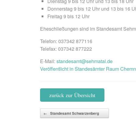
Dienstag 9 bis 12 Uhr und 13 bis 18 Uhr
Donnerstag 9 bis 12 Uhr und 13 bis 16 U
Freitag 9 bis 12 Uhr
Eheschließungen sind im Standesamt Sehma
Telefon: 037342 877116
Telefax: 037342 877222
E-Mail:
standesamt@sehmatal.de
Veröffentlicht in
Standesämter Raum Chemni
zurück zur Übersicht
Beitragsnavigation
←
Standesamt Schwarzenberg