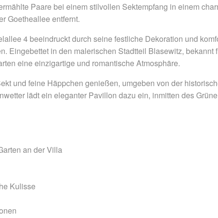
vermählte Paare bei einem stilvollen Sektempfang in einem cha
 Goetheallee entfernt.
lallee 4 beeindruckt durch seine festliche Dekoration und komf
n. Eingebettet in den malerischen Stadtteil Blasewitz, bekannt f
arten eine einzigartige und romantische Atmosphäre.
ekt und feine Häppchen genießen, umgeben von der historisch
etter lädt ein eleganter Pavillon dazu ein, inmitten des Grünen
arten an der Villa
he Kulisse
sonen