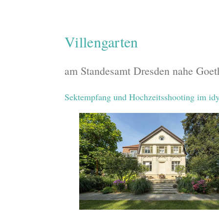
Villengarten
am Standesamt Dresden nahe Goeth
Sektempfang und Hochzeitsshooting im idyl