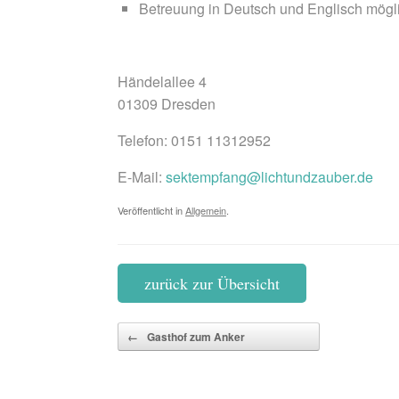
Betreuung in Deutsch und Englisch mögl
Händelallee 4
01309 Dresden
Telefon: 0151 11312952
E-Mail:
sektempfang@lichtundzauber.de
Veröffentlicht in
Allgemein
.
zurück zur Übersicht
Beitragsnavigation
←
Gasthof zum Anker