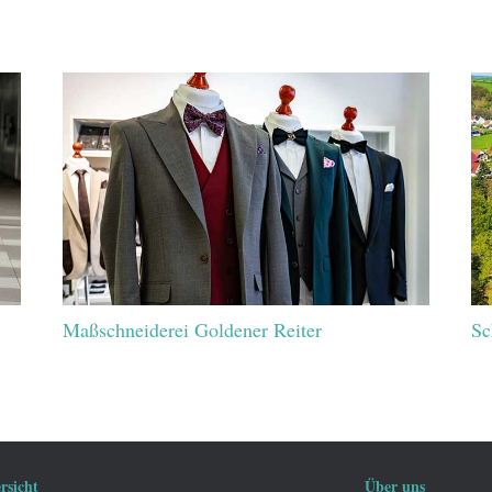
Maßschneiderei Goldener Reiter
Sc
rsicht
Über uns