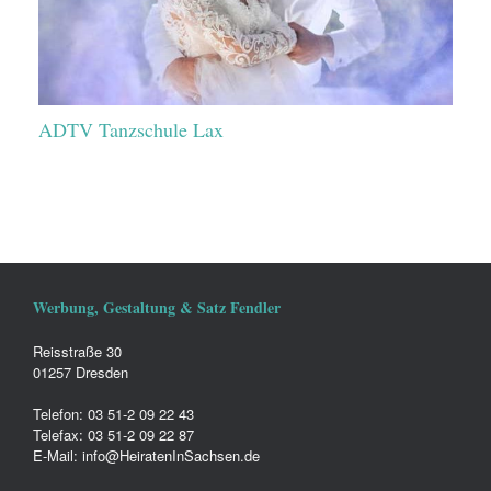
ADTV Tanzschule Lax
Werbung, Gestaltung & Satz Fendler
Reisstraße 30
01257 Dresden
Telefon: 03 51-2 09 22 43
Telefax: 03 51-2 09 22 87
E-Mail: info@HeiratenInSachsen.de