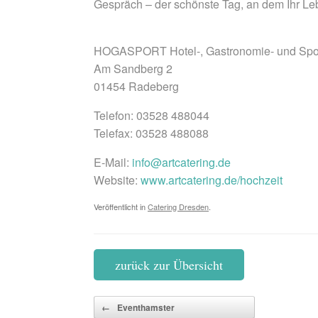
Gespräch – der schönste Tag, an dem Ihr Le
HOGASPORT Hotel-, Gastronomie- und Sport
Am Sandberg 2
01454 Radeberg
Telefon: 03528 488044
Telefax: 03528 488088
E-Mail:
info@artcatering.de
Website:
www.artcatering.de/hochzeit
Veröffentlicht in
Catering Dresden
.
zurück zur Übersicht
Beitragsnavigation
←
Eventhamster