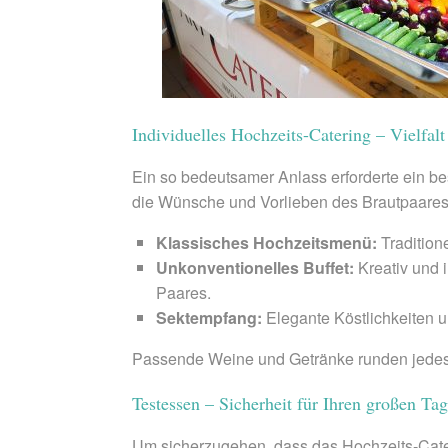
Individuelles Hochzeits-Catering – Vielfal
Ein so bedeutsamer Anlass erforderte ein b
die Wünsche und Vorlieben des Brautpaares
Klassisches Hochzeitsmenü:
Tradition
Unkonventionelles Buffet:
Kreativ und 
Paares.
Sektempfang:
Elegante Köstlichkeiten un
Passende Weine und Getränke runden jedes Me
Testessen – Sicherheit für Ihren großen Tag
Um sicherzugehen, dass das Hochzeits-Cateri