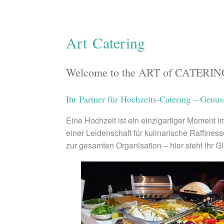
Art Catering
Welcome to the ART of CATERI
Ihr Partner für Hochzeits-Catering – Genus
Eine Hochzeit ist ein einzigartiger Moment 
einer Leidenschaft für kulinarische Raffiness
zur gesamten Organisation – hier steht Ihr Gl