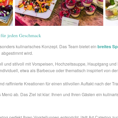
t für jeden Geschmack
esonders kulinarisches Konzept. Das Team bietet ein
breites S
 abgestimmt wird.
ell und stilvoll mit Vorspeisen, Hochzeitssuppe, Hauptgang und 
individuell, etwa als Barbecue oder thematisch inspiriert von 
d raffinierte Kreationen für einen stilvollen Auftakt nach der Tr
nü ab. Das Ziel ist klar: Ihnen und Ihren Gästen ein kulinarisc
ng perfekt Ihren Vorstellungen entspricht, lädt Art Catering z