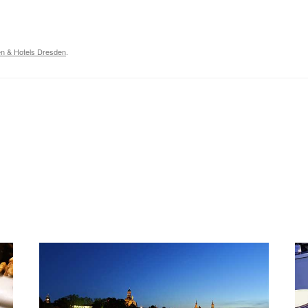
en & Hotels Dresden
.