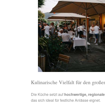
Kulinarische Vielfalt für den große
Die Küche setzt auf
hochwertige, regional
das sich ideal für festliche Anlässe eignet.