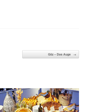
Göz – Das Auge
→