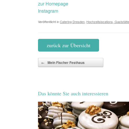
zur Homepage
Instagram
Veröffentlicht in
Catering Dresden
,
Hochzeitslocations, Gaststätt
zurück zur Übersicht
Beitragsnavigation
←
Mein Fischer Festhaus
Das könnte Sie auch interessieren