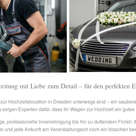
eitung mit Liebe zum Detail – für den perfekten 
zur Hochzeitslocation in Dresden unterwegs sind – ein saubere
ng sorgen Experten dafür, dass Ihr Wagen zur Hochzeit ein gutes 
e, professionelle Innenreinigung bis hin zu duftendem Finish: I
oto und jede Ankunft am Veranstaltungsort noch ein bisschen bes