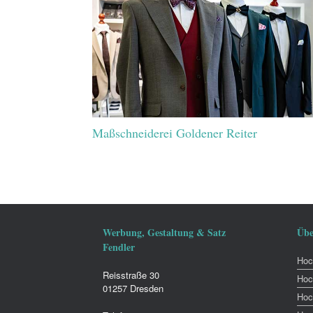
Maßschneiderei Goldener Reiter
Werbung, Gestaltung & Satz
Übe
Fendler
Hoch
Reisstraße 30
Hoc
01257 Dresden
Hoc