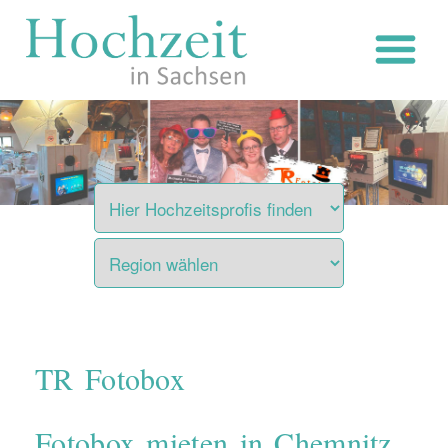
Zum
Inhalt
springen
TR Fotobox
Fotobox mieten in Chemnitz