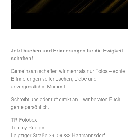
Jetzt buchen und Erinnerungen für die Ewigkeit
schaffen!
Gemeinsam schaffen wir mehr als nur Fotos – echte
Erinnerungen voller Lachen, Liebe und
unvergesslicher Moment.
Schreibt uns oder ruft direkt an – wir beraten Euch
gerne persönlich.
TR Fotobox
Tommy Rüdiger
Leipziger Straße 39, 09232 Hartmannsdorf