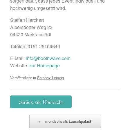
sorgen dafür, dass jedes Event individuell und
hochwertig umgesetzt wird.
Steffen Herchert
Albersdorfer Weg 23
04420 Markranstädt
Telefon: 0151 25109640
E-Mail:
info@boothwave.com
Website:
zur Homepage
Veröffentlicht in
Fotobox Leipzig
.
zurück zur Übersicht
Beitragsnavigation
←
mondschaafs Lauschpalast