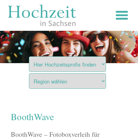
Zum
Inhalt
springen
BoothWave
BoothWave – Fotoboxverleih für