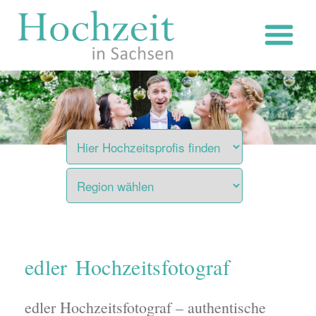
Zum
Inhalt
springen
edler Hochzeitsfotograf
edler Hochzeitsfotograf – authentische