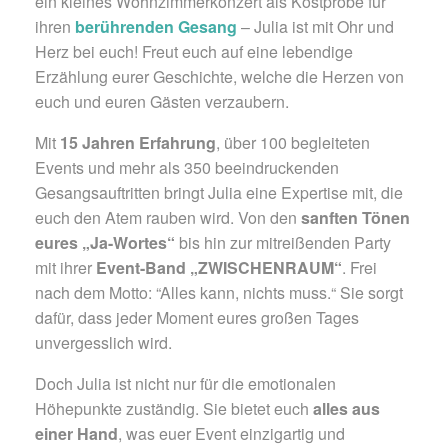
ein kleines Wohnzimmerkonzert als Kostprobe für
ihren
berührenden Gesang
– Julia ist mit Ohr und
Herz bei euch! Freut euch auf eine lebendige
Erzählung eurer Geschichte, welche die Herzen von
euch und euren Gästen verzaubern.
Mit
15 Jahren Erfahrung
, über 100 begleiteten
Events und mehr als 350 beeindruckenden
Gesangsauftritten bringt Julia eine Expertise mit, die
euch den Atem rauben wird. Von den
sanften Tönen
eures „Ja-Wortes“
bis hin zur mitreißenden Party
mit ihrer
Event-Band „ZWISCHENRAUM“
. Frei
nach dem Motto: “Alles kann, nichts muss.“ Sie sorgt
dafür, dass jeder Moment eures großen Tages
unvergesslich wird.
Doch Julia ist nicht nur für die emotionalen
Höhepunkte zuständig. Sie bietet euch
alles aus
einer Hand
, was euer Event einzigartig und