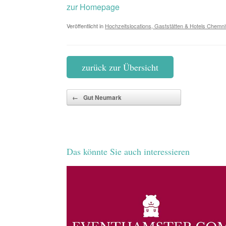
zur Homepage
Veröffentlicht in
Hochzeitslocations, Gaststätten & Hotels Chemni
zurück zur Übersicht
Beitragsnavigation
←
Gut Neumark
Das könnte Sie auch interessieren