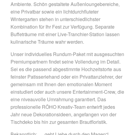
Ambiente. Schön gestaltete Außenloungebereiche,
eine Privatbar sowie ein lichtdurchfluteter
Wintergarten stehen in unterschiedlichster
Kombination für Ihr Fest zur Verfügung. Separate
Buffeträume mit einer Live-Tranchier-Station lassen
kulinarische Träume wahr werden.
Unser individuelles Rundum-Paket mit ausgesuchten
Premiumpartnern findet seine Vollendung im Detail.
Sei es die passend abgestimmte Hochzeitstorte aus
feinster Patisseriehand oder ein Privattanzlehrer, der
gemeinsam mit Ihnen den emotionalen Moment
einstudiert oder auch unsere Entertainment-Crew, die
eine niveauvolle Umrahmung garantiert. Das
professionelle RÖHO Kreativ-Team entwirft jedes
Jahr neue Dekorationsideen, angefangen von der
Tischdeko bis hin zur gesamten Brautfloristik.
Bekanntlich: „…geht Liebe durch den Magen“!