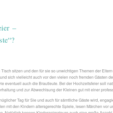
eier –
ste“?
am Tisch sitzen und den für sie so unwichtigen Themen der Elter
und sich vielleicht auch vor den vielen noch fremden Gästen d
ie eventuell auch die Brautleute. Bei der Hochzeitsfeier soll nat
nterhaltung und zur Abwechlsung der Kleinen gut mit einer profe
gnüglicher Tag für Sie und auch für sämtliche Gäste wird, engag
len mit den Kindern altersgerechte Spiele, lesen Märchen vor 
n. Natürlich kennen Kinderanimateure auch eine große Anzahl