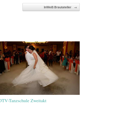
InWeiß Brautatelier
→
TV-Tanzschule Zweitakt