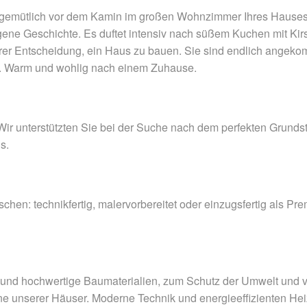
e gemütlich vor dem Kamin im großen Wohnzimmer Ihres Hauses
 eigene Geschichte. Es duftet intensiv nach süßem Kuchen mit K
hrer Entscheidung, ein Haus zu bauen. Sie sind endlich angekom
 an. Warm und wohlig nach einem Zuhause.
. Wir unterstützten Sie bei der Suche nach dem perfekten Grund
s.
en: technikfertig, malervorbereitet oder einzugsfertig als Pre
 und hochwertige Baumaterialien, zum Schutz der Umwelt und v
teine unserer Häuser. Moderne Technik und energieeffizienten He