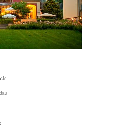
ick
ndau
n
.