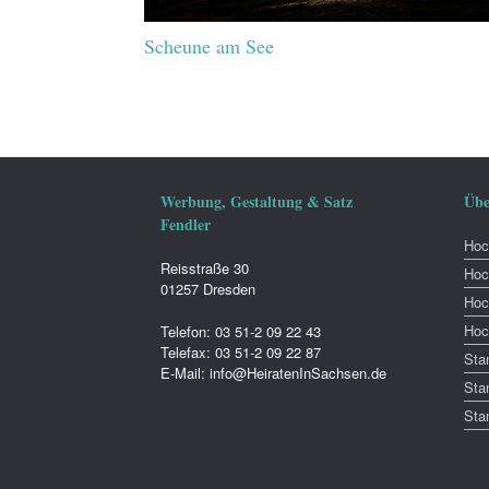
Scheune am See
Werbung, Gestaltung & Satz
Übe
Fendler
Hoch
Reisstraße 30
Hoc
01257 Dresden
Hoc
Hoc
Telefon: 03 51-2 09 22 43
Telefax: 03 51-2 09 22 87
Sta
E-Mail: info@HeiratenInSachsen.de
Sta
Sta