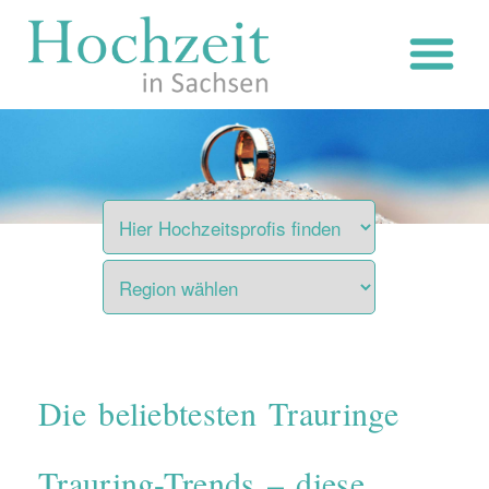
Zum
Inhalt
springen
Die beliebtesten Trauringe
Trauring-Trends – diese