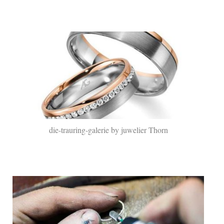
die-trauring-galerie by juwelier Thorn