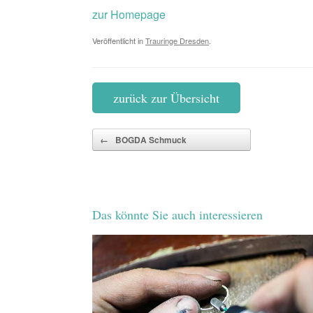
zur Homepage
Veröffentlicht in
Trauringe Dresden
.
zurück zur Übersicht
Beitragsnavigation
←
BOGDA Schmuck
Das könnte Sie auch interessieren