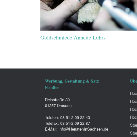
Goldschmiede Annette Lührs
Werbung, Gestaltung & Satz
Übe
Fendler
Hoch
Reisstraße 30
Hoc
01257 Dresden
Hoc
Hoc
Telefon: 03 51-2 09 22 43
Telefax: 03 51-2 09 22 87
Sta
E-Mail: info@HeiratenInSachsen.de
Sta