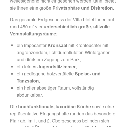
weitestgehend nicht eingesehen werden kann, bietet
sie Ihnen eine große
Privatsphäre und Diskretion
.
Das gesamte Erdgeschoss der Villa bietet Ihnen auf
rund 450 m² vier
unterschiedlich große, stilvolle
Veranstaltungsräume
:
ein imposanter
Kronsaal
mit Kronleuchter mit
angrenzendem, lichtdurchfluteten Wintergarten
und direktem Zugang zum Park,
ein feines
Jugendstilzimmer
,
ein gediegene holzvertäfelte
Speise- und
Tanzsalon
,
ein heller abseitiger Raum, vollständig
abdunkelbar.
Die
hochfunktionale, luxuriöse Küche
sowie eine
repräsentative Eingangshalle runden das besondere
Flair ab. Im 1. und 2. Obergeschoss befinden sich