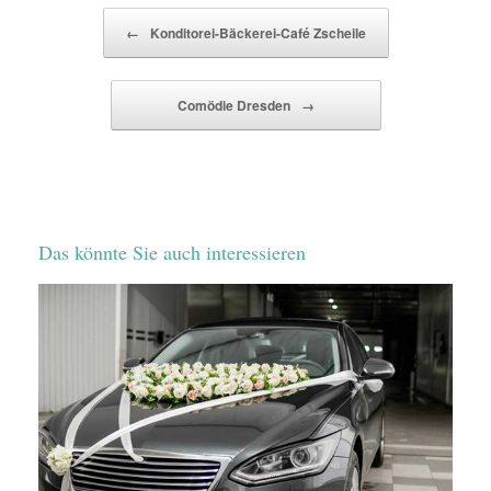
Beitragsnavigation
←
Konditorei-Bäckerei-Café Zscheile
Comödie Dresden
→
Das könnte Sie auch interessieren