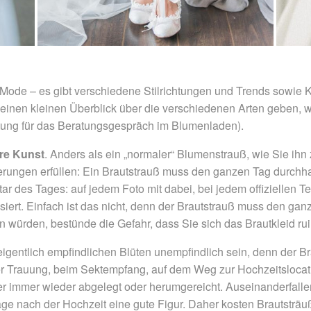
r Mode – es gibt verschiedene Stilrichtungen und Trends sowie K
n einen kleinen Überblick über die verschiedenen Arten geben, 
itung für das Beratungsgespräch im Blumenladen).
hre Kunst
. Anders als ein „normaler“ Blumenstrauß, wie Sie ih
rungen erfüllen: Ein Brautstrauß muss den ganzen Tag durchhal
ar des Tages: auf jedem Foto mit dabei, bei jedem offiziellen T
siert. Einfach ist das nicht, denn der Brautstrauß muss den g
 würden, bestünde die Gefahr, dass Sie sich das Brautkleid rui
entlich empfindlichen Blüten unempfindlich sein, denn der Bra
 Trauung, beim Sektempfang, auf dem Weg zur Hochzeitslocation
 immer wieder abgelegt oder herumgereicht. Auseinanderfallen 
ge nach der Hochzeit eine gute Figur. Daher kosten Brautsträu