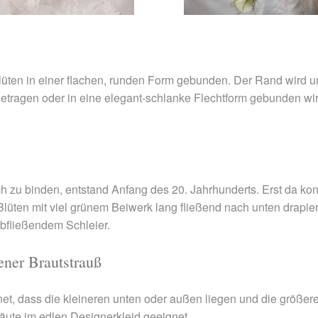
lüten in einer flachen, runden Form gebunden. Der Rand wird
getragen oder in eine elegant-schlanke Flechtform gebunden wird
ch zu binden, entstand Anfang des 20. Jahrhunderts. Erst da ko
Blüten mit viel grünem Beiwerk lang fließend nach unten drapier
abfließendem Schleier.
ner Brautstrauß
t, dass die kleineren unten oder außen liegen und die größere
räute im edlen Designerkleid geeignet.