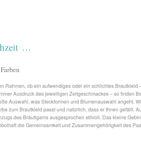
hzeit …
 Farben
en Rahmen, ob ein aufwendiges oder ein schlichtes Brautkleid –
er Ausdruck des jeweiligen Zeitgeschmackes – so finden Betra
große Auswahl, was Steckformen und Blumenauswahl angeht. Wie
Farbe zum Brautkleid passt und natürlich, dass er Ihnen gefällt. 
zugs des Bräutigams ausgesprochen stilvoll. Das kleine Gebind
symbolhaft die Gemeinsamkeit und Zusammengehörigkeit des Paa