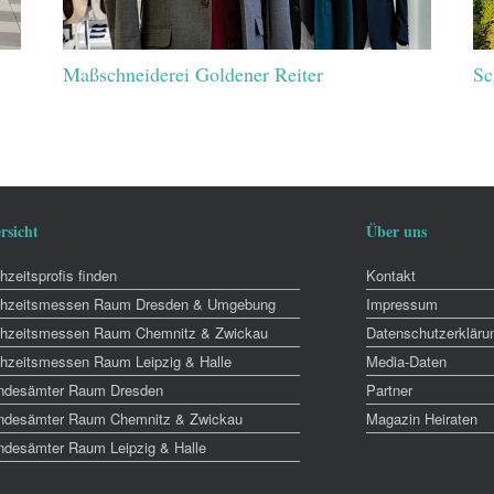
Maßschneiderei Goldener Reiter
Sc
rsicht
Über uns
zeitsprofis finden
Kontakt
hzeitsmessen Raum Dresden & Umgebung
Impressum
hzeitsmessen Raum Chemnitz & Zwickau
Datenschutzerkläru
hzeitsmessen Raum Leipzig & Halle
Media-Daten
ndesämter Raum Dresden
Partner
ndesämter Raum Chemnitz & Zwickau
Magazin Heiraten
ndesämter Raum Leipzig & Halle