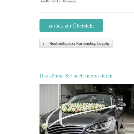
Veröffentlicht in
Allgemein
.
zurück zur Übersicht
Beitragsnavigation
←
Hochzeitsplaza Kartenshop Leipzig
Das könnte Sie auch interessieren