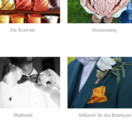
Die Krawatte
Heiratsantrag
Maßhemd
Stilkunde für den Bräutigam