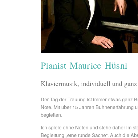
Pianist Maurice Hüsni
Klaviermusik, individuell und gan
Der Tag der Trauung ist immer etwas ganz 
Note. Mit über 15 Jahren Bühnenerfahrung 
begleiten.
Ich spiele ohne Noten und stehe daher im s
Begleitung „eine runde Sache“. Auch die Ab