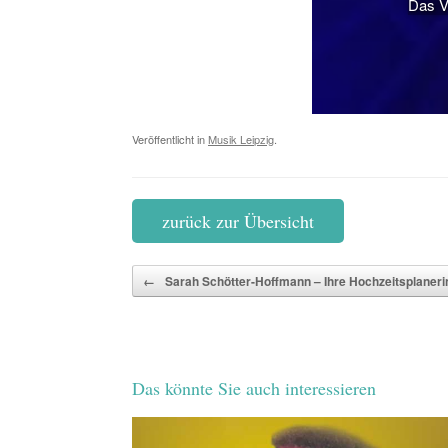
Das V
Veröffentlicht in
Musik Leipzig
.
zurück zur Übersicht
Beitragsnavigation
←
Sarah Schötter-Hoffmann – Ihre Hochzeitsplaneri
Das könnte Sie auch interessieren