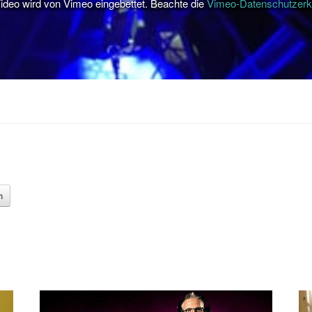
ideo wird von Vimeo eingebettet. Beachte die
Vimeo-Datenschutzerk
n