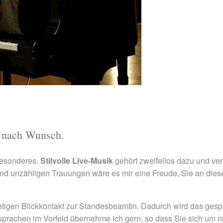
z nach Wunsch.
Besonderes.
Stilvolle Live-Musik
gehört zweifellos dazu und ver
und unzähligen Trauungen wäre es mir eine Freude, Sie an die
tetigen Blickkontakt zur Standesbeamtin. Dadurch wird das ges
sprachen im Vorfeld übernehme ich gern, so dass Sie sich um 