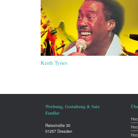
Keith Tynes
Werbung, Gestaltung & Satz
Übe
Fendler
Hoch
Reisstraße 30
Hoc
01257 Dresden
Hoc