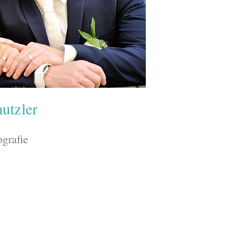
utzler
ografie