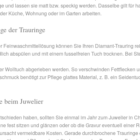
e und lassen sie matt bzw. speckig werden. Dasselbe gilt für 
 der Küche, Wohnung oder im Garten arbeiten.
ge der Trauringe
er Feinwaschmittellösung können Sie Ihren Diamant-Trauring re
ch abspülen und mit einem fusselfreien Tuch trocknen. Bei Ste
oder Wolltuch abgerieben werden. So verschwinden Fettflecken
ntschmuck benötigt zur Pflege glattes Material, z. B. ein Seiden
ge beim Juwelier
schieden haben, sollten Sie einmal im Jahr zum Juwelier in C
ne fest sitzen und glänzen oder ob die Gravur eventuell einer R
rursacht vermeidbare Kosten. Gerade durchbrochene Trauringe