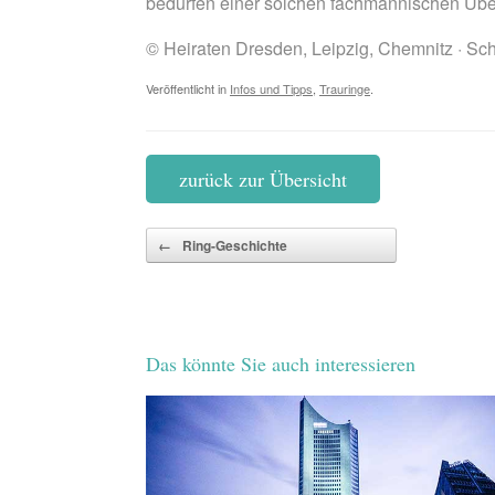
bedürfen einer solchen fachmännischen Über
© Heiraten Dresden, Leipzig, Chemnitz · S
Veröffentlicht in
Infos und Tipps
,
Trauringe
.
zurück zur Übersicht
Beitragsnavigation
←
Ring-Geschichte
Das könnte Sie auch interessieren