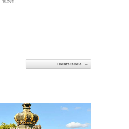
e haben.
Hochzeitstorte
→