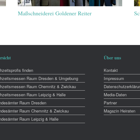
Maßschneiderei Goldener Reiter
Sc
rsicht
Über uns
zeitsprofis finden
Kontakt
hzeitsmessen Raum Dresden & Umgebung
Impressum
hzeitsmessen Raum Chemnitz & Zwickau
Datenschutzerkläru
hzeitsmessen Raum Leipzig & Halle
Media-Daten
ndesämter Raum Dresden
Partner
ndesämter Raum Chemnitz & Zwickau
Magazin Heiraten
ndesämter Raum Leipzig & Halle