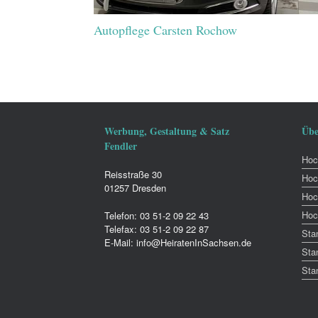
Autopflege Carsten Rochow
Werbung, Gestaltung & Satz
Übe
Fendler
Hoch
Reisstraße 30
Hoc
01257 Dresden
Hoc
Hoc
Telefon: 03 51-2 09 22 43
Telefax: 03 51-2 09 22 87
Sta
E-Mail: info@HeiratenInSachsen.de
Sta
Sta