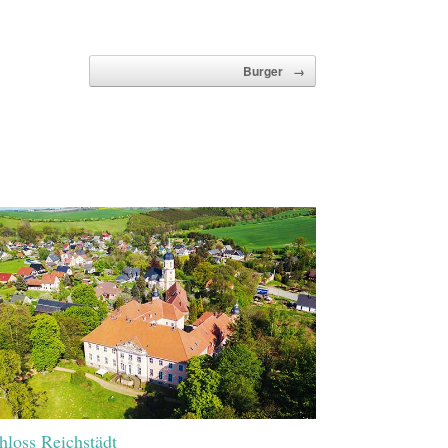
Burger
→
hloss Reichstädt